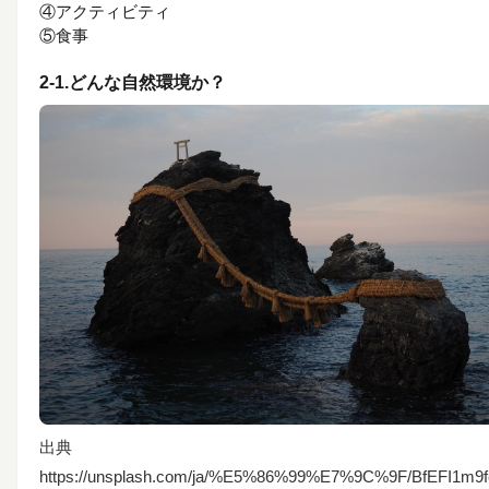
④
アクティビティ
⑤
食事
2-1.どんな自然環境か？
出典
https://unsplash.com/ja/%E5%86%99%E7%9C%9F/BfEFI1m9