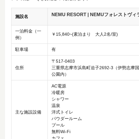
NEMU RESORT | NEMUフォレストヴィ
施設名
一泊料金（一
￥15,840~(素泊まり 大人2名/室)
例）
駐車場
有
〒517-0403
住所
三重県志摩市浜島町迫子2692-3（伊勢志摩
公園内）
AC電源
冷暖房
シャワー
温泉
主な施設設備
洋式トイレ
パウダールーム
プール
無料Wi-Fi
カフェ