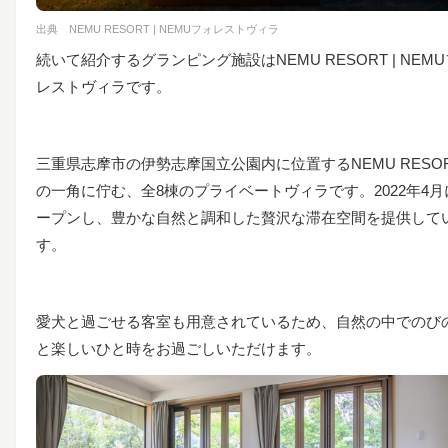
出典
NEMU RESORT | NEMUフォレストヴィラ
続いて紹介するグランピング施設はNEMU RESORT | NEM
レストヴィラです。
三重県志摩市の伊勢志摩国立公園内に位置するNEMU RESO
の一角に佇む、全8棟のプライベートヴィラです。
2022年4
ープンし、豊かな自然と調和した贅沢な滞在空間を提供して
す。
愛犬と過ごせる客室も用意されているため、自然の中でのび
と楽しいひと時をお過ごしいただけます。