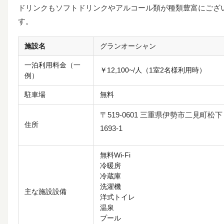
ドリンクもソフトドリンクやアルコール類が種類豊富にござ
す。
施設名
グランオーシャン
一泊利用料金（一
￥12,100~/人（1室2名様利用時）
例）
駐車場
無料
〒519-0601 三重県伊勢市二見町松下
住所
1693-1
無料Wi-Fi
冷暖房
冷蔵庫
洗濯機
主な施設設備
洋式トイレ
温泉
プール