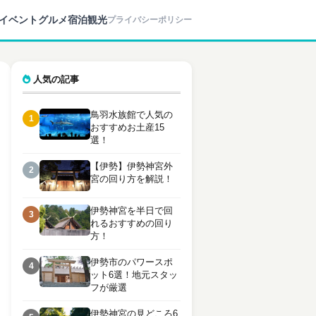
イベント
グルメ
宿泊
観光
プライバシーポリシー
人気の記事
鳥羽水族館で人気の
1
おすすめお土産15
選！
【伊勢】伊勢神宮外
2
宮の回り方を解説！
伊勢神宮を半日で回
3
れるおすすめの回り
方！
伊勢市のパワースポ
4
ット6選！地元スタッ
フが厳選
伊勢神宮の見どころ6