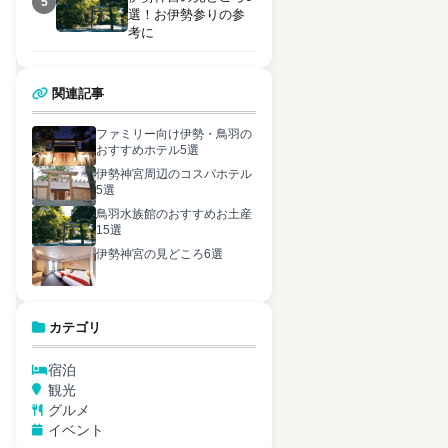
5
選！お伊勢参りの参
考に
関連記事
ファミリー向け伊勢・鳥羽の
おすすめホテル5選
伊勢神宮周辺のコスパホテル
5選
鳥羽水族館のおすすめお土産
15選
伊勢神宮の見どころ6選
カテゴリ
宿泊
観光
グルメ
イベント