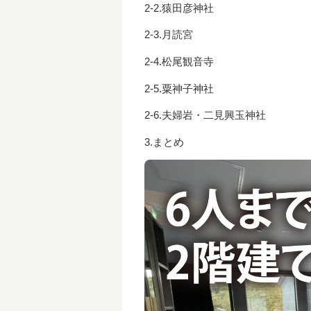
2-2.猿田彦神社
2-3.月読宮
2-4.松尾観音寺
2-5.粟神子神社
2-6.夫婦岩・二見興玉神社
3.まとめ