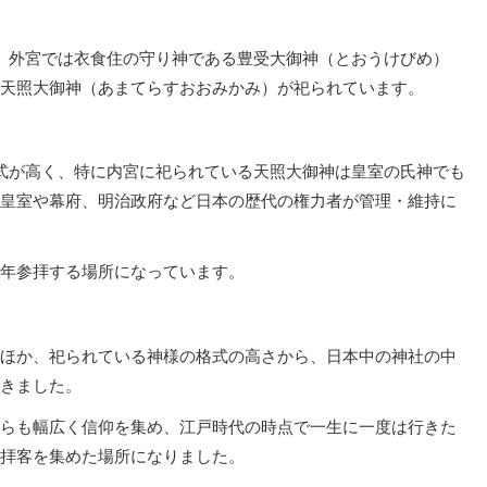
、外宮では衣食住の守り神である豊受大御神（とおうけびめ）
天照大御神（あまてらすおおみかみ）が祀られています。
式が高く、特に内宮に祀られている天照大御神は皇室の氏神でも
皇室や幕府、明治政府など日本の歴代の権力者が管理・維持に
年参拝する場所になっています。
ほか、祀られている神様の格式の高さから、日本中の神社の中
きました。
らも幅広く信仰を集め、江戸時代の時点で一生に一度は行きた
拝客を集めた場所になりました。