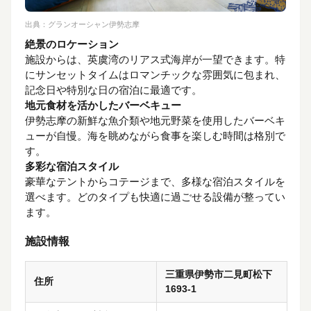
出典：
グランオーシャン伊勢志摩
絶景のロケーション
施設からは、英虞湾のリアス式海岸が一望できます。特
にサンセットタイムはロマンチックな雰囲気に包まれ、
記念日や特別な日の宿泊に最適です。
地元食材を活かしたバーベキュー
伊勢志摩の新鮮な魚介類や地元野菜を使用したバーベキ
ューが自慢。海を眺めながら食事を楽しむ時間は格別で
す。
多彩な宿泊スタイル
豪華なテントからコテージまで、多様な宿泊スタイルを
選べます。どのタイプも快適に過ごせる設備が整ってい
ます。
施設情報
三重県伊勢市二見町松下
住所
1693-1