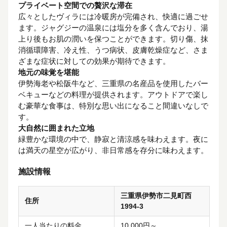
プライベート空間での贅沢な滞在
広々としたヴィラには冷暖房が完備され、快適に過ごせ
ます。ジャグジーの温泉には塩分を多く含んでおり、湯
上り後もお肌の潤いを保つことができます。切り傷、抹
消循環障害、冷え性、うつ病状、皮膚乾燥症など、さま
ざまな症状に対しての効果が期待できます。
地元の味覚を堪能
伊勢海老や松阪牛など、三重県の名産品を使用したバー
ベキューなどの料理が提供されます。アウトドアで楽し
む豪華な食事は、特別な思い出になること間違いなしで
す。
大自然に囲まれた立地
緑豊かな環境の中で、静寂と清涼感を味わえます。夜に
は満天の星空が広がり、非日常感を存分に味わえます。
施設情報
三重県伊勢市二見町西
住所
1994-3
一人当たりの料金
10,000円～